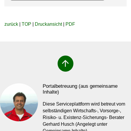
zurück
|
TOP
|
Druckansicht
|
PDF
arrow_upward
Portalbetreuung (aus gemeinsame
Inhalte)
Diese Serviceplattform wird betreut vom
selbständigen Wirtschafts-, Vorsorge-,
Risiko- u. Existenz-Sicherungs- Berater
Gerhard Husch (Angelegt unter
Gemeinsame Inhalte)