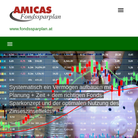
menu
www.fondssparplan.at
menu
Systematisch ein Vermögen aufbauen mit
Planung + Zeit + dem richtigen Fonds-
Sparkonzept und der optimalen Nutzung des
Zinseszinseffekts!