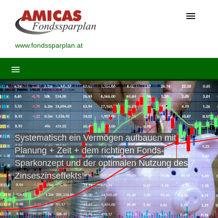
menu
www.fondssparplan.at
menu
Systematisch ein Vermögen aufbauen mit
Planung + Zeit + dem richtigen Fonds-
Sparkonzept und der optimalen Nutzung des
Zinseszinseffekts!