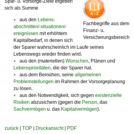
Spar- u. Vorsorge-Ziele ergeben
sich als Summe
aus den
Lebens-
Fachbegriffe aus dem
abschnitten/-situationen/-
Finanz- u.
ereignissen
mit erhöhtem
Versicherungsbereich
Kapitalbedarf, in denen sich
der Sparer wahrscheinlich im Laufe seines
Lebenswegs wieder finden wird.
aus den (materiellen)
Wünschen
, Plänen und
Lebensprioritäten
, die der Sparer hat.
aus dem Bemühen, seine
allgemeinen
Problemstellungen
im Rahmen der Vorsorgeplanung
zu lösen.
aus den Notwendigkeit, sich gegen
existenzielle
Risiken
abzusichern (gegen die
Person
, das
Sachvermögen
u. das
Kapitalvermögen
).
zurück
|
TOP
|
Druckansicht
|
PDF