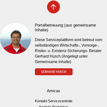
arrow_upward
Portalbetreuung (aus gemeinsame
Inhalte)
Diese Serviceplattform wird betreut vom
selbständigen Wirtschafts-, Vorsorge-,
Risiko- u. Existenz-Sicherungs- Berater
Gerhard Husch (Angelegt unter
Gemeinsame Inhalte)
GERHARD HUSCH
Amicas
Kontakt-Servicezentrale
Kontakt-Redaktion