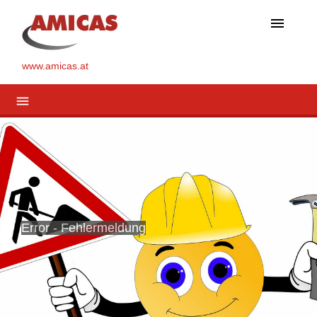
menu
www.amicas.at
menu
Error - Fehlermeldung